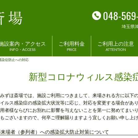
048-569
埼玉県
施設案内・アクセス
ご利用料金
ご利用上の注意
INFO・ACCESS
PRICE
ATTENTION
感染症防止への対応
新型コロナウィルス感染
みずほ斎場では、施設ご利用につきまして、来場される方に以下
イルス感染症の感染拡大状況等に応じ、対応を変更する場合があ
用者様ならびにお別れに影響を与えないことを第一に努めてまい
もございますので、何卒ご理解賜りますよう宜しくお願い申し上
葬来場者（参列者）への感染拡大防止対策について