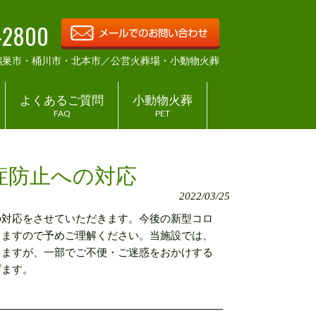
-2800
鴻巣市・桶川市・北本市／公営火葬場・小動物火葬
よくあるご質問
小動物火葬
FAQ
PET
症防止への対応
2022/03/25
の対応をさせていただきます。今後の新型コロ
りますので予めご理解ください。当施設では、
りますが、一部でご不便・ご迷惑をおかけする
げます。