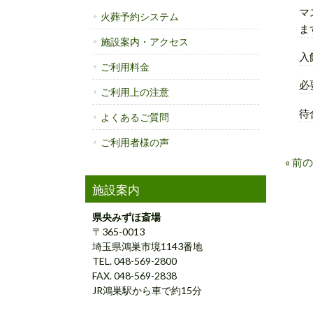
マ
火葬予約システム
ま
施設案内・アクセス
入
ご利用料金
必
ご利用上の注意
待
よくあるご質問
ご利用者様の声
« 前
施設案内
県央みずほ斎場
〒365-0013
埼玉県鴻巣市境1143番地
TEL. 048-569-2800
FAX. 048-569-2838
JR鴻巣駅から車で約15分