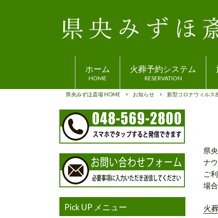
ホーム
火葬予約システム
HOME
RESERVATION
県央みずほ斎場 HOME
>
お知らせ
>
新型コロナウィルス
県央
ナウ
ご利
場合
Pick UP メニュー
火